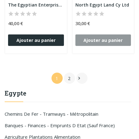
The Egyptian Enterprise and Development Cy...
North Egypt Land Cy Ltd
40,00 €
30,00 €
Ajouter au panier
Ajouter au panier
1
2

Egypte
Chemins De Fer - Tramways - Métropolitain
Banques - Finances - Emprunts D Etat (sauf France)
Agriculture Plantations Alimentation