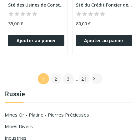
Sté des Usines de Construction de Machines à...
Sté du Crédit Foncier de la Ville de Moscou -...
35,00 €
80,00 €
Ajouter au panier
Ajouter au panier
1
2
3
…
21

Russie
Mines Or - Platine - Pierres Précieuses
Mines Divers
Industries