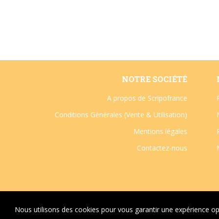
NOTRE SOCIÉTÉ
A propos de Scripofrance
Conditions Générales (Vente & Utilisation)
Mentions légales
Contactez-nous
Copyright © Scripofrance 2024-2026 - Site web créé par
W
Nous utilisons des cookies pour vous garantir une expérience opt