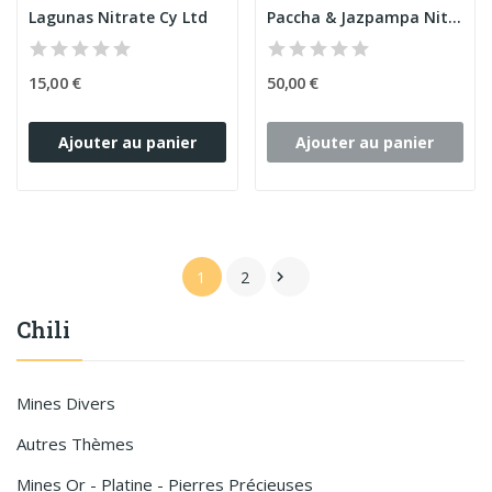
Lagunas Nitrate Cy Ltd
Paccha & Jazpampa Nitrate Cy Ltd (5 Ac)
15,00 €
50,00 €
Ajouter au panier
Ajouter au panier
1
2

Chili
Mines Divers
Autres Thèmes
Mines Or - Platine - Pierres Précieuses