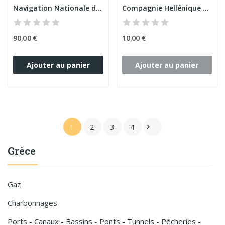
Navigation Nationale de Grèce
Compagnie Hellénique d'Electricité (Obl 500 F Or)
90,00 €
10,00 €
Ajouter au panier
Ajouter au panier
1
2
3
4

Grèce
Gaz
Charbonnages
Ports - Canaux - Bassins - Ponts - Tunnels - Pêcheries -