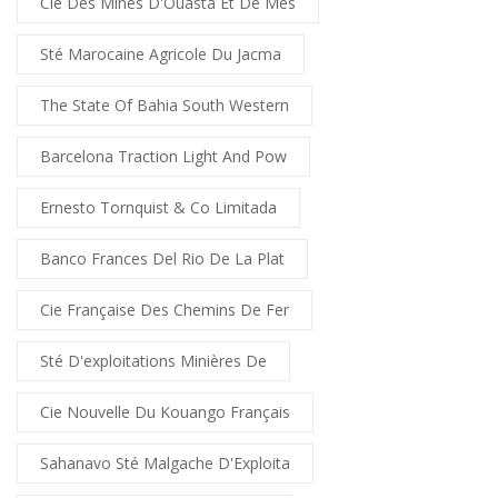
Cie Des Mines D'Ouasta Et De Mes
Sté Marocaine Agricole Du Jacma
The State Of Bahia South Western
Barcelona Traction Light And Pow
Ernesto Tornquist & Co Limitada
Banco Frances Del Rio De La Plat
Cie Française Des Chemins De Fer
Sté D'exploitations Minières De
Cie Nouvelle Du Kouango Français
Sahanavo Sté Malgache D'Exploita