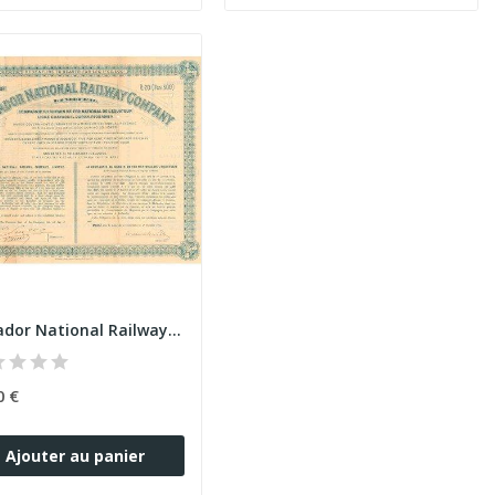
Eguador National Railway Company Limited (Act £20)
0 €
Ajouter au panier